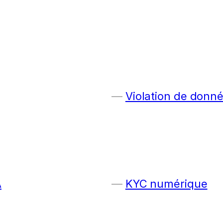
Violation de donn
A
KYC numérique