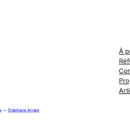
À p
Réf
Con
Pro
Art
i
—
Stéphane Arrami