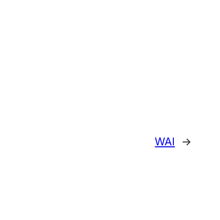
WAI
→