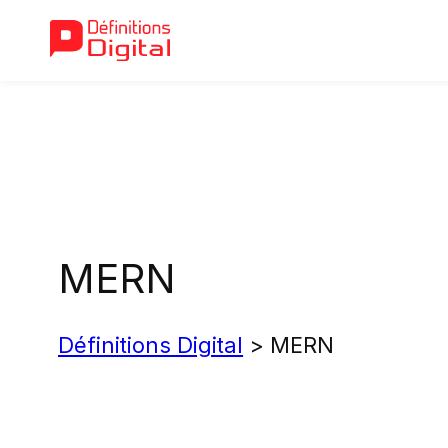
Aller
au
contenu
MERN
Définitions Digital
>
MERN