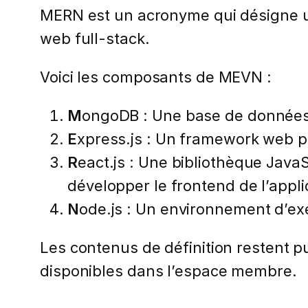
MERN est un acronyme qui désigne un
web full-stack.
Voici les composants de MEVN :
M
ongoDB : Une base de donnée
E
xpress.js : Un framework web po
R
eact.js : Une bibliothèque JavaS
développer le frontend de l’appli
N
ode.js : Un environnement d’ex
Les contenus de définition restent pub
disponibles dans l’espace membre.