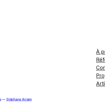
À p
Réf
Con
Pro
Art
i
—
Stéphane Arrami