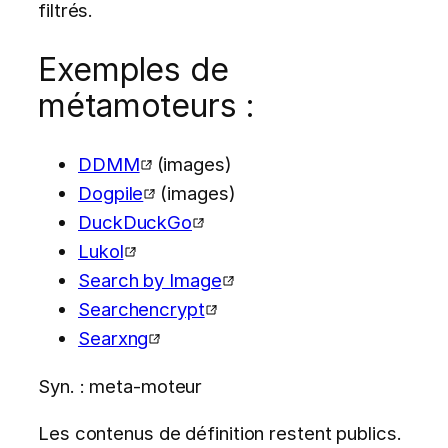
filtrés.
Exemples de
métamoteurs :
DDMM
(images)
Dogpile
(images)
DuckDuckGo
Lukol
Search by Image
Searchencrypt
Searxng
Syn. : meta-moteur
Les contenus de définition restent publics.