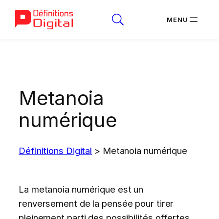
Aller
au
contenu
Metanoia
numérique
Définitions Digital
>
Metanoia numérique
La metanoia numérique est un
renversement de la pensée pour tirer
pleinement parti des possibilités offertes