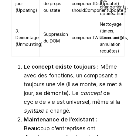
aux
jour
de props
componentDidUpdate(),
changements,
(Updating)
ou state
shouldComponentUpdate()
optimisations
Nettoyage
3.
(timers,
Suppression
Démontage
componentWillUnmount()
abonnements,
du DOM
(Unmounting)
annulation
requêtes)
Le concept existe toujours :
Même
avec des fonctions, un composant a
toujours une vie (il se monte, se met à
jour, se démonte). Le
concept
de
cycle de vie est universel, même si la
syntaxe
a changé.
Maintenance de l’existant :
Beaucoup d’entreprises ont