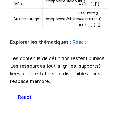
componentDidMount()
(API)
=> { … }, [])
useEffect(()
Au démontage
componentWillUnmount()
=> { return ()
=> { … } }, [])
Explorer les thématiques :
React
Les contenus de définition restent publics.
Les ressources (outils, grilles, supports)
liées à cette fiche sont disponibles dans
l’espace membre.
React