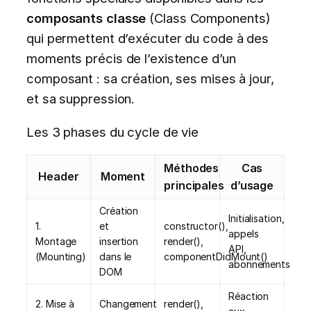
composants classe
(Class Components)
qui permettent d’exécuter du code à des
moments précis de l’existence d’un
composant : sa création, ses mises à jour,
et sa suppression.
Les 3 phases du cycle de vie
Méthodes
Cas
Header
Moment
principales
d’usage
Création
Initialisation,
1.
et
constructor(),
appels
Montage
insertion
render(),
API,
(Mounting)
dans le
componentDidMount()
abonnements
DOM
Réaction
2. Mise à
Changement
render(),