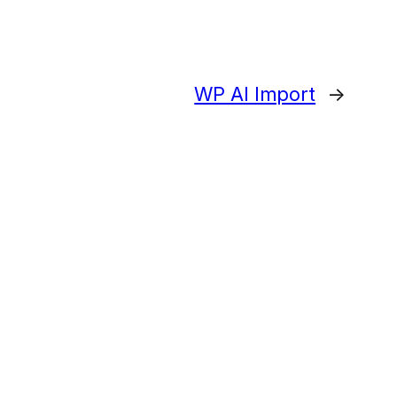
WP Al Import
→