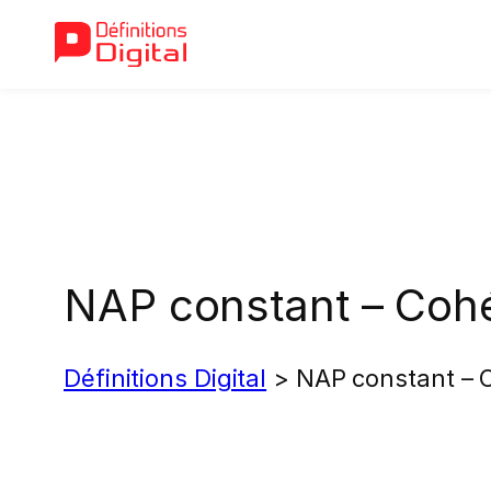
Aller
au
contenu
NAP constant – Coh
Définitions Digital
>
NAP constant –