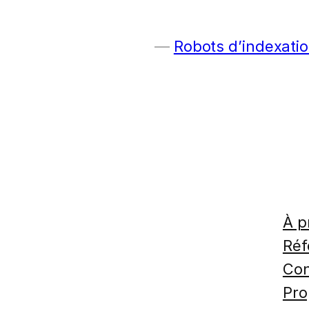
Robots d’indexatio
À p
Réf
Con
Pro