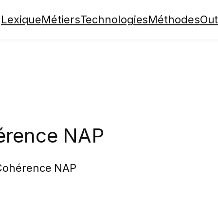
Lexique
Métiers
Technologies
Méthodes
Out
érence NAP
 Cohérence NAP