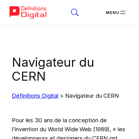
Aller
au
contenu
Navigateur du
CERN
Définitions Digital
>
Navigateur du CERN
Pour les 30 ans de la conception de
l’invention du World Wide Web (1989), « les
développeurs et designers du CERN ont