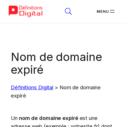
Aller
au
contenu
Nom de domaine
expiré
Définitions Digital
>
Nom de domaine
expiré
Un
nom de domaine expiré
est une
adresse web (exemple : votresite.fr) dont