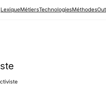
Lexique
Métiers
Technologies
Méthodes
Out
ste
tiviste