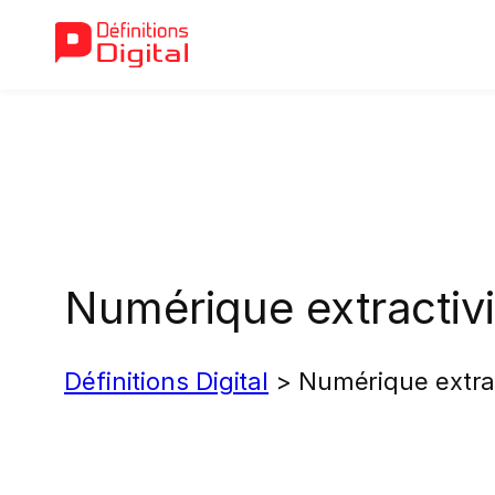
Aller
au
contenu
Numérique extractivi
Définitions Digital
>
Numérique extrac