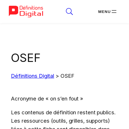
Aller
au
contenu
OSEF
Définitions Digital
>
OSEF
Acronyme de « on s’en fout »
Les contenus de définition restent publics.
Les ressources (outils, grilles, supports)
liées à cette fiche sont disponibles dans