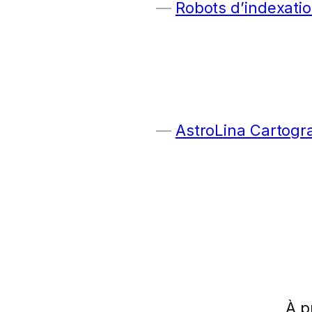
Robots d’indexatio
AstroLina Cartogr
À p