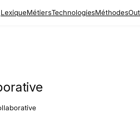
Lexique
Métiers
Technologies
Méthodes
Out
borative
ollaborative