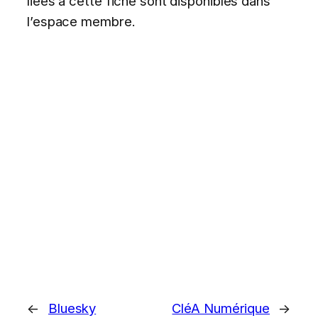
liées à cette fiche sont disponibles dans
l’espace membre.
←
Bluesky
CléA Numérique
→