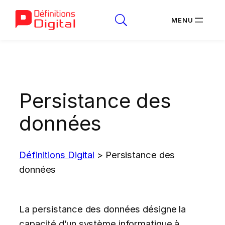
Aller
au
contenu
Persistance des
données
Définitions Digital
>
Persistance des
données
La persistance des données désigne la
capacité d’un système informatique à