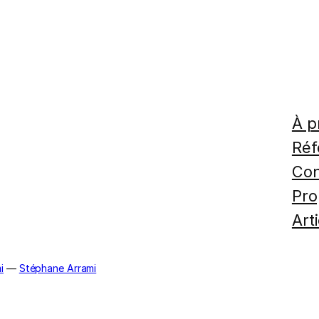
À p
Réf
Con
Pro
Art
i
—
Stéphane Arrami