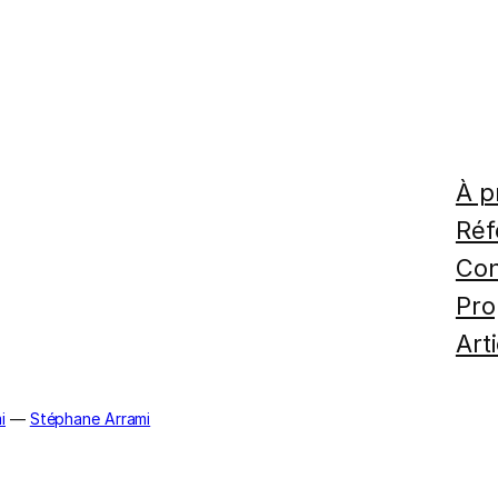
À p
Réf
Con
Pro
Art
i
—
Stéphane Arrami