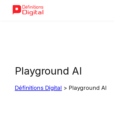
Aller
au
contenu
Playground AI
Définitions Digital
>
Playground AI