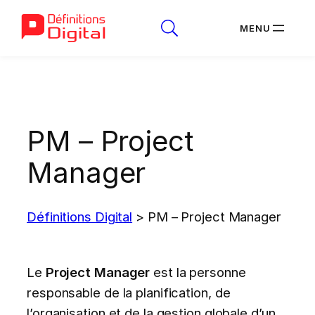
Aller
au
contenu
PM – Project
Manager
Définitions Digital
>
PM – Project Manager
Le
Project Manager
est la personne
responsable de la planification, de
l’organisation et de la gestion globale d’un