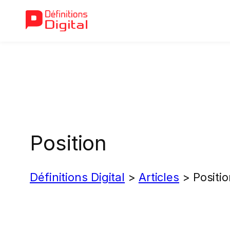
Aller
au
contenu
Position
Définitions Digital
>
Articles
>
Positi