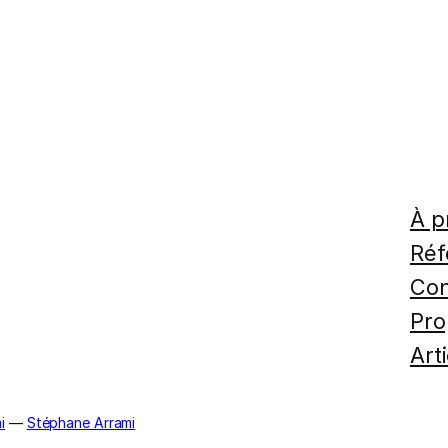
À p
Réf
Con
Pro
Art
i
—
Stéphane Arrami