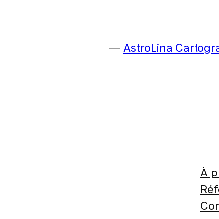
AstroLina Cartogr
À p
Réf
Con