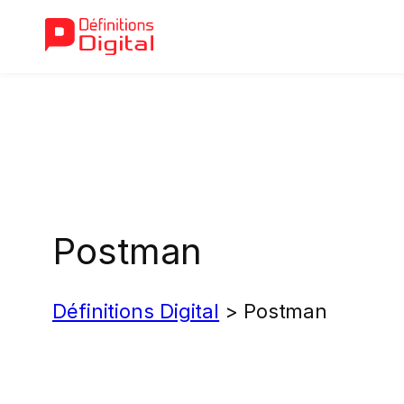
Aller
au
contenu
Postman
Définitions Digital
>
Postman