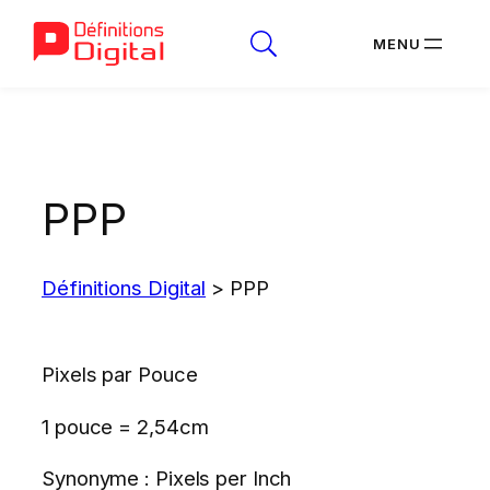
Aller
au
contenu
PPP
Définitions Digital
>
PPP
Pixels par Pouce
1 pouce = 2,54cm
Synonyme : Pixels per Inch