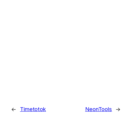
←
Timetotok
NeonTools
→