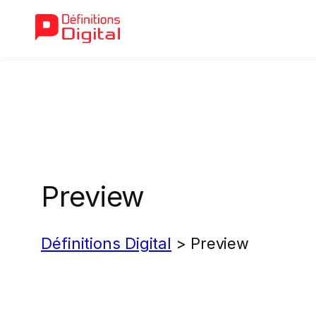
Aller
au
contenu
Preview
Définitions Digital
>
Preview