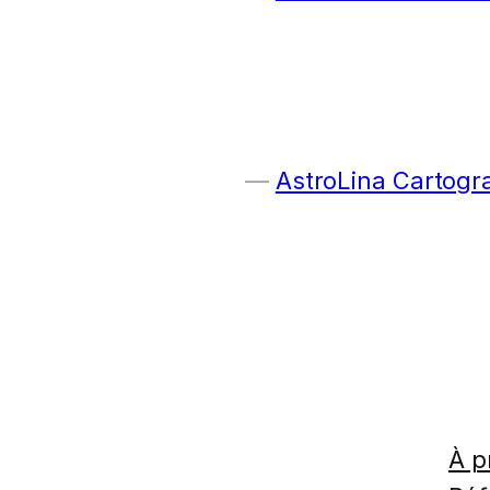
AstroLina Cartogr
À p