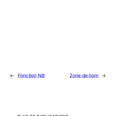
←
Fonction NB
Zone de nom
→