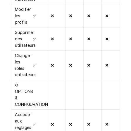
Modifier
les
✅
❌
❌
❌
❌
profils
Supprimer
des
✅
❌
❌
❌
❌
utilisateurs
Changer
les
✅
❌
❌
❌
❌
rôles
utilisateurs
⚙️
OPTIONS
&
CONFIGURATION
Accéder
aux
✅
❌
❌
❌
❌
réglages