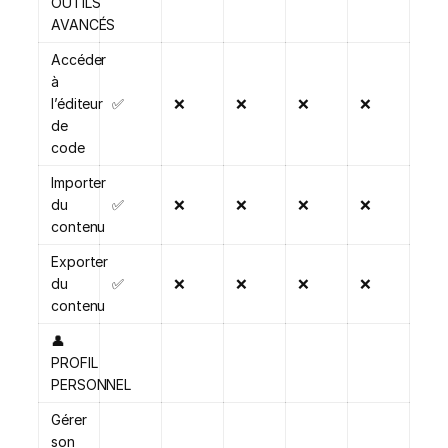
OUTILS
AVANCÉS
Accéder
à
l’éditeur
✅
❌
❌
❌
❌
de
code
Importer
du
✅
❌
❌
❌
❌
contenu
Exporter
du
✅
❌
❌
❌
❌
contenu
👤
PROFIL
PERSONNEL
Gérer
son