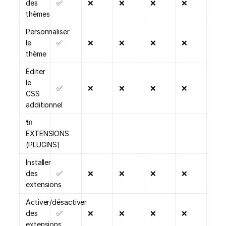
des
✅
❌
❌
❌
❌
thèmes
Personnaliser
le
✅
❌
❌
❌
❌
thème
Éditer
le
✅
❌
❌
❌
❌
CSS
additionnel
🔌
EXTENSIONS
(PLUGINS)
Installer
des
✅
❌
❌
❌
❌
extensions
Activer/désactiver
des
✅
❌
❌
❌
❌
extensions