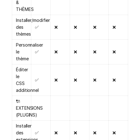
&
THÈMES
Installer/modifier
des
✅
❌
❌
❌
❌
thèmes
Personnaliser
le
✅
❌
❌
❌
❌
thème
Éditer
le
✅
❌
❌
❌
❌
CSS
additionnel
🔌
EXTENSIONS
(PLUGINS)
Installer
des
✅
❌
❌
❌
❌
extensions