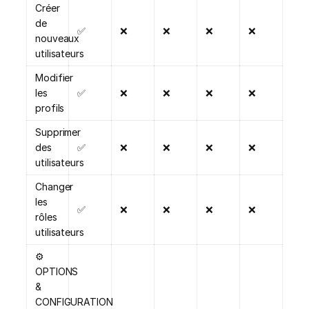
Créer
de
✅
❌
❌
❌
❌
nouveaux
utilisateurs
Modifier
les
✅
❌
❌
❌
❌
profils
Supprimer
des
✅
❌
❌
❌
❌
utilisateurs
Changer
les
✅
❌
❌
❌
❌
rôles
utilisateurs
⚙️
OPTIONS
&
CONFIGURATION