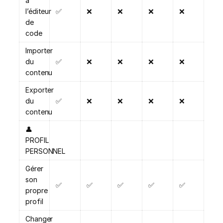
à
l’éditeur
✅
❌
❌
❌
❌
de
code
Importer
du
✅
❌
❌
❌
❌
contenu
Exporter
du
✅
❌
❌
❌
❌
contenu
👤
PROFIL
PERSONNEL
Gérer
son
✅
✅
✅
✅
✅
propre
profil
Changer