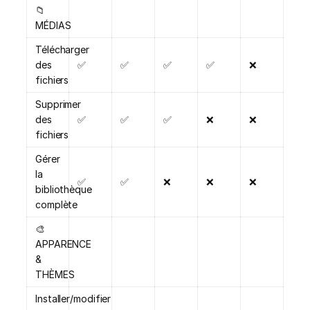
📁
MÉDIAS
Télécharger
des
✅
✅
✅
✅
❌
fichiers
Supprimer
des
✅
✅
✅
❌
❌
fichiers
Gérer
la
✅
✅
❌
❌
❌
bibliothèque
complète
🎨
APPARENCE
&
THÈMES
Installer/modifier