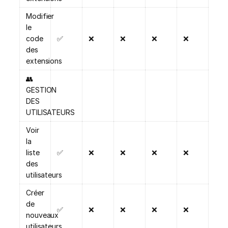
Modifier
le
code
✅
❌
❌
❌
❌
des
extensions
👥
GESTION
DES
UTILISATEURS
Voir
la
liste
✅
❌
❌
❌
❌
des
utilisateurs
Créer
de
✅
❌
❌
❌
❌
nouveaux
utilisateurs