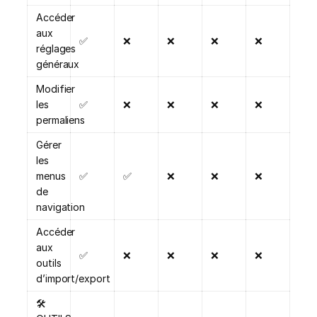
Accéder
aux
✅
❌
❌
❌
❌
réglages
généraux
Modifier
les
✅
❌
❌
❌
❌
permaliens
Gérer
les
menus
✅
✅
❌
❌
❌
de
navigation
Accéder
aux
✅
❌
❌
❌
❌
outils
d’import/export
🛠️