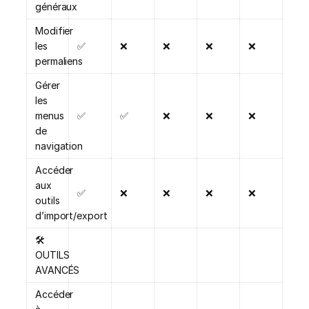
généraux
Modifier
les
✅
❌
❌
❌
❌
permaliens
Gérer
les
menus
✅
✅
❌
❌
❌
de
navigation
Accéder
aux
✅
❌
❌
❌
❌
outils
d’import/export
🛠️
OUTILS
AVANCÉS
Accéder