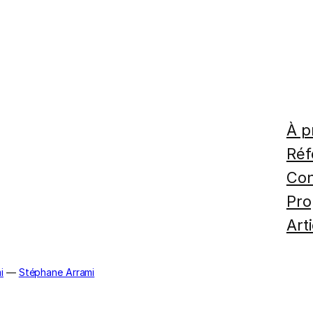
À p
Réf
Con
Pro
Art
i
—
Stéphane Arrami