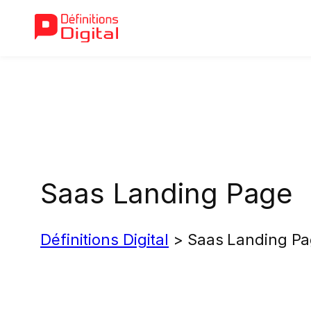
Aller
au
contenu
Saas Landing Page
Définitions Digital
>
Saas Landing P