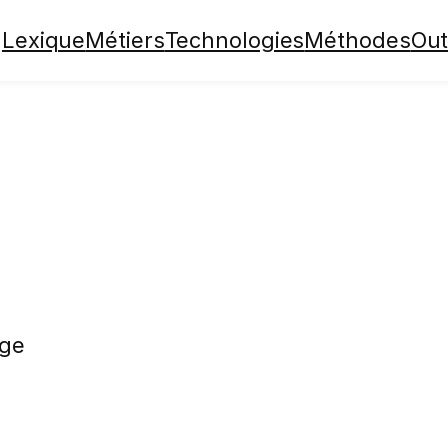
Lexique
Métiers
Technologies
Méthodes
Out
age