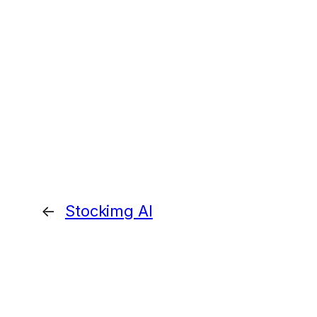
←
Stockimg AI