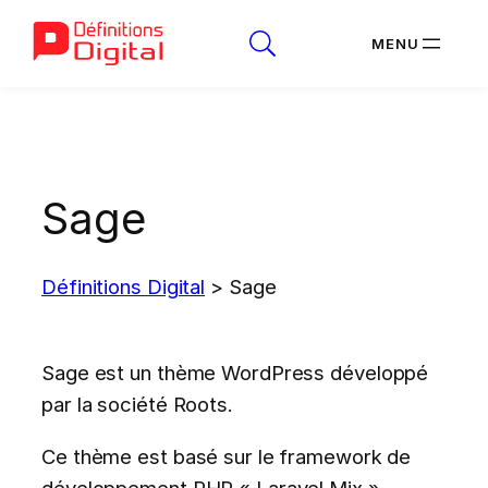
Aller
au
contenu
Sage
Définitions Digital
>
Sage
Sage est un thème WordPress développé
par la société Roots.
Ce thème est basé sur le framework de
développement PHP « Laravel Mix ».