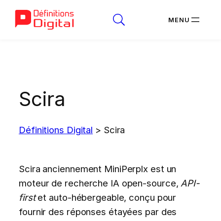
Aller
au
contenu
Scira
Définitions Digital
>
Scira
Scira anciennement MiniPerplx est un
moteur de recherche IA open-source,
API-
first
et auto-hébergeable, conçu pour
fournir des réponses étayées par des