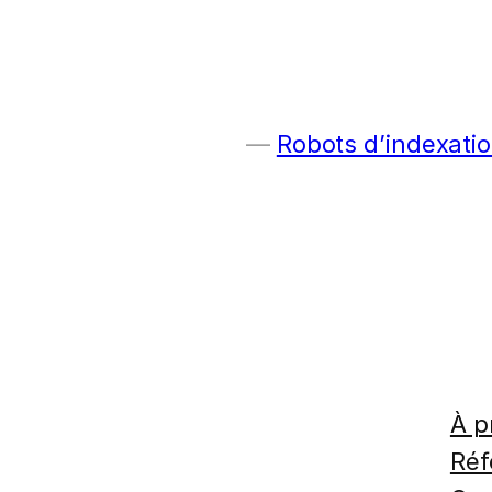
Robots d’indexatio
À p
Réf