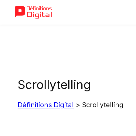
Aller
au
contenu
Scrollytelling
Définitions Digital
>
Scrollytelling