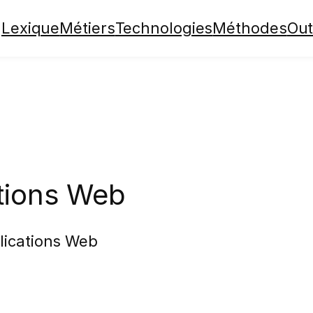
Lexique
Métiers
Technologies
Méthodes
Out
ations Web
lications Web