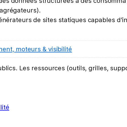
des données structurées à des consommateu
agrégateurs).
énérateurs de sites statiques capables d’i
nt, moteurs & visibilité
lics. Les ressources (outils, grilles, suppo
lité