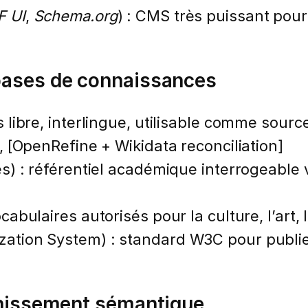
F UI
,
Schema.org
) : CMS très puissant pou
bases de connaissances
ibre, interlingue, utilisable comme source 
, [OpenRefine + Wikidata reconciliation]
) : référentiel académique interrogeable vi
cabulaires autorisés pour la culture, l’art
tion System) : standard W3C pour publier 
ichissement sémantique