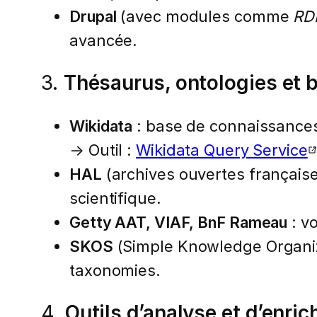
Drupal
(avec modules comme
RD
avancée.
3.
Thésaurus, ontologies et 
Wikidata
: base de connaissances l
→ Outil :
Wikidata Query Service
HAL
(archives ouvertes françaises
scientifique.
Getty AAT, VIAF, BnF Rameau
: vo
SKOS
(Simple Knowledge Organiza
taxonomies.
4.
Outils d’analyse et d’enr