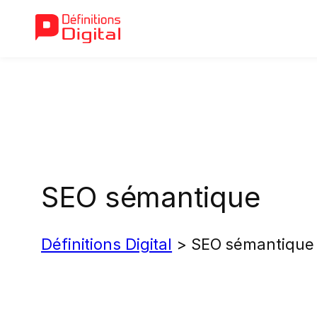
Aller
au
contenu
SEO sémantique
Définitions Digital
>
SEO sémantique