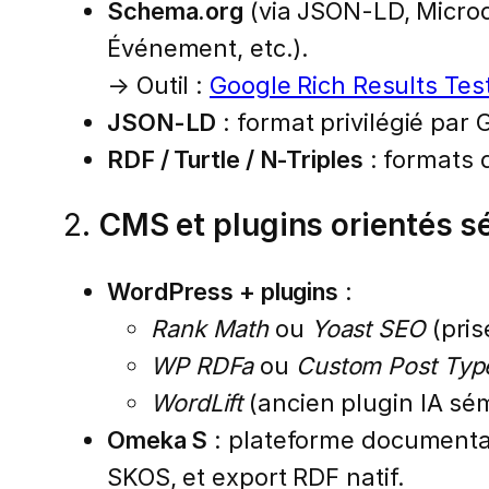
Schema.org
(via JSON-LD, Microd
Événement, etc.).
→ Outil :
Google Rich Results Tes
JSON-LD
: format privilégié par
RDF / Turtle / N-Triples
: formats 
2.
CMS et plugins orientés 
WordPress + plugins
:
Rank Math
ou
Yoast SEO
(pris
WP RDFa
ou
Custom Post Typ
WordLift
(ancien plugin IA sé
Omeka S
: plateforme documentai
SKOS, et export RDF natif.