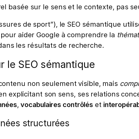
l basée sur le sens et le contexte, pas s
sures de sport”), le SEO sémantique utilis
 pour aider Google à comprendre la
thémat
é dans les résultats de recherche.
ur le SEO sémantique
contenu non seulement visible, mais
compr
 en explicitant son sens, ses relations conc
onnées
,
vocabulaires contrôlés
et
interopérab
nnées structurées