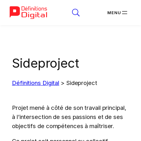
Aller
au
contenu
Sideproject
Définitions Digital
>
Sideproject
Projet mené à côté de son travail principal,
à l’intersection de ses passions et de ses
objectifs de compétences à maîtriser.
Ce projet soit personnel ou collectif