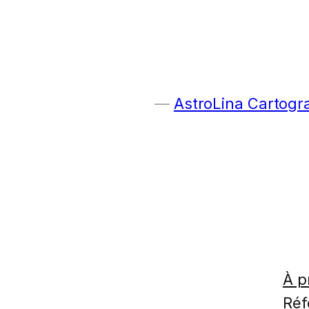
AstroLina Cartogr
À p
Réf