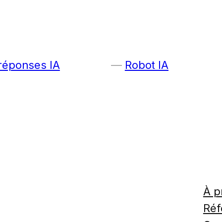
 réponses IA
Robot IA
À p
Réf