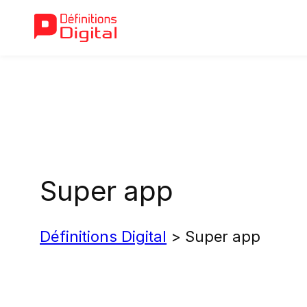
Aller
au
contenu
Super app
Définitions Digital
>
Super app