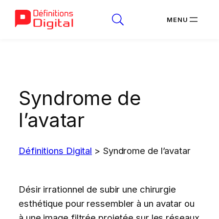
Aller
au
contenu
Syndrome de
l’avatar
Définitions Digital
>
Syndrome de l’avatar
Désir irrationnel de subir une chirurgie
esthétique pour ressembler à un avatar ou
à une image filtrée projetée sur les réseaux