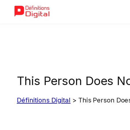
Aller
au
contenu
This Person Does No
Définitions Digital
>
This Person Does