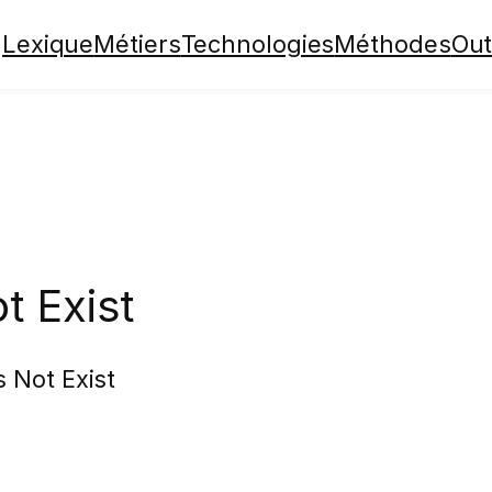
Lexique
Métiers
Technologies
Méthodes
Out
t Exist
 Not Exist