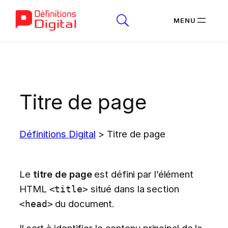
Aller
au
contenu
Titre de page
Définitions Digital
>
Titre de page
Le
titre de page
est défini par l’élément
HTML
situé dans la section
<title>
du document.
<head>
Il sert à identifier le contenu principal de la