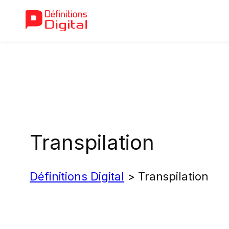
Aller
au
contenu
Transpilation
Définitions Digital
>
Transpilation