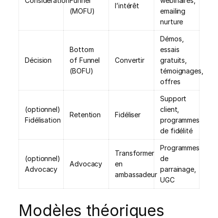
Considération
Funnel
webinaires,
l’intérêt
(MOFU)
emailing
nurture
Démos,
Bottom
essais
Décision
of Funnel
Convertir
gratuits,
(BOFU)
témoignages,
offres
Support
(optionnel)
client,
Retention
Fidéliser
Fidélisation
programmes
de fidélité
Programmes
Transformer
(optionnel)
de
Advocacy
en
Advocacy
parrainage,
ambassadeur
UGC
Modèles théoriques