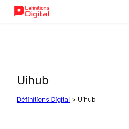
Aller
au
contenu
Uihub
Définitions Digital
>
Uihub