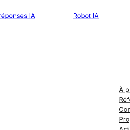
 réponses IA
Robot IA
À p
Réf
Con
Pro
Art