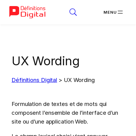
Aller
au
contenu
UX Wording
Définitions Digital
>
UX Wording
Formulation de textes et de mots qui
composent l’ensemble de l’interface d’un
site ou d’une application Web.
Le champ lexical choisi vient appuyer