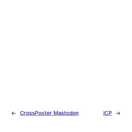
←
CrossPoster Mastodon
ICP
→