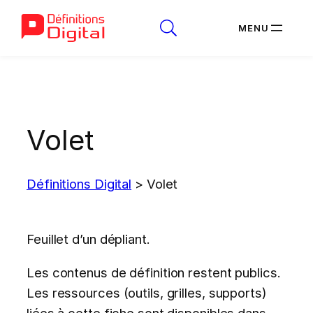
Aller
au
contenu
Volet
Définitions Digital
>
Volet
Feuillet d’un dépliant.
Les contenus de définition restent publics.
Les ressources (outils, grilles, supports)
liées à cette fiche sont disponibles dans