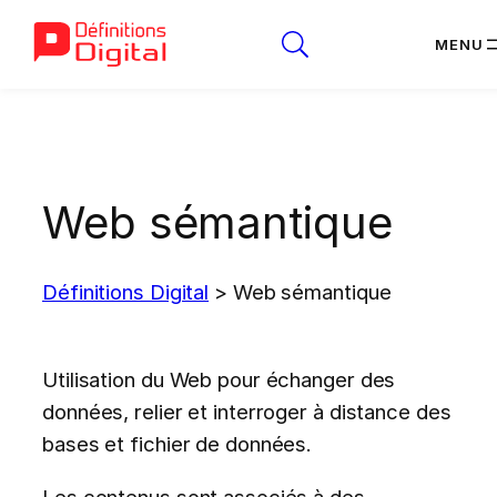
Aller
au
contenu
Web sémantique
Définitions Digital
>
Web sémantique
Utilisation du Web pour échanger des
données, relier et interroger à distance des
bases et fichier de données.
Les contenus sont associés à des