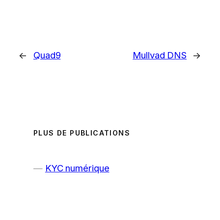
←
Quad9
Mullvad DNS
→
PLUS DE PUBLICATIONS
KYC numérique