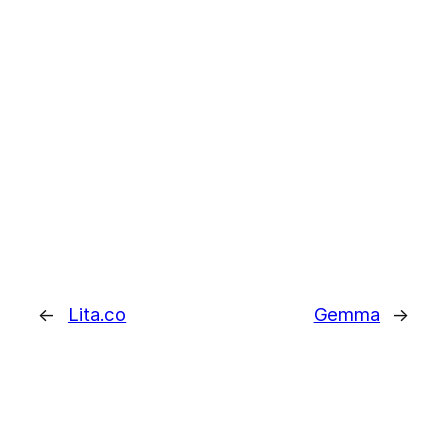
←
Lita.co
Gemma
→