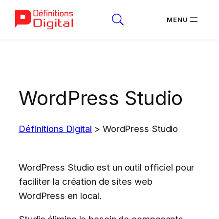
Aller
au
contenu
WordPress Studio
Définitions Digital
>
WordPress Studio
WordPress Studio est un outil officiel pour
faciliter la création de sites web
WordPress en local.
Studio élimine le besoin de composants