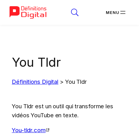
Aller
au
contenu
You Tldr
Définitions Digital
>
You Tldr
You Tldr est un outil qui transforme les
vidéos YouTube en texte.
You-tldr.com