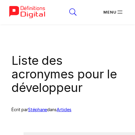
Aller
au
contenu
Liste des
acronymes pour le
développeur
Écrit par
Stéphane
dans
Articles