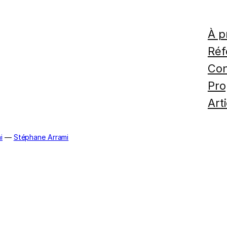
À p
Réf
Con
Pro
Art
i
—
Stéphane Arrami