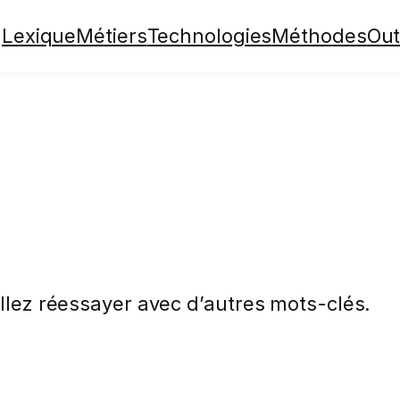
Lexique
Métiers
Technologies
Méthodes
Out
illez réessayer avec d’autres mots-clés.