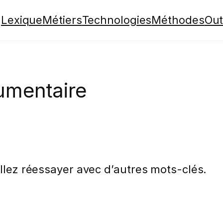
Lexique
Métiers
Technologies
Méthodes
Out
cumentaire
illez réessayer avec d’autres mots-clés.