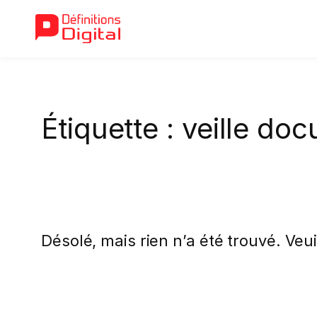
Aller
au
Étiquette :
veille do
contenu
Désolé, mais rien n’a été trouvé. Veu