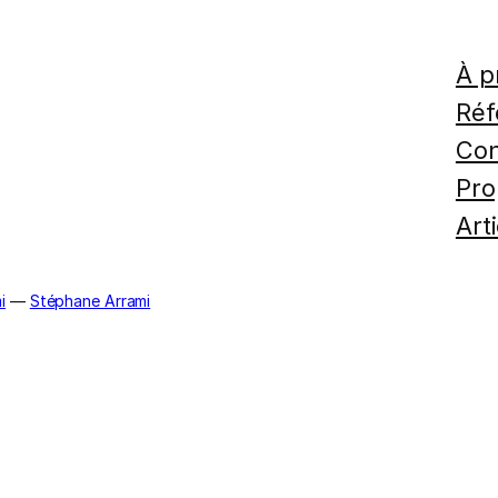
À p
Réf
Con
Pro
Art
i
—
Stéphane Arrami